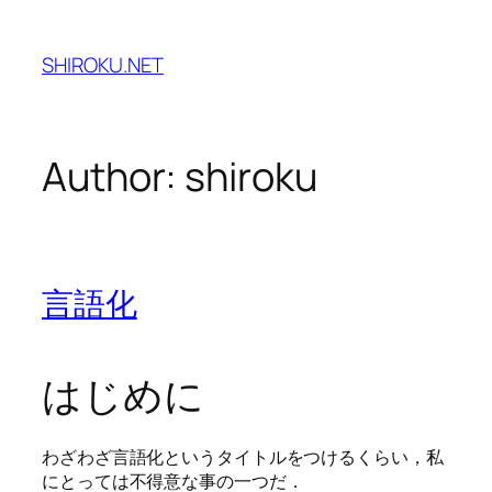
Skip
to
SHIROKU.NET
content
Author:
shiroku
言語化
はじめに
わざわざ言語化というタイトルをつけるくらい，私
にとっては不得意な事の一つだ．